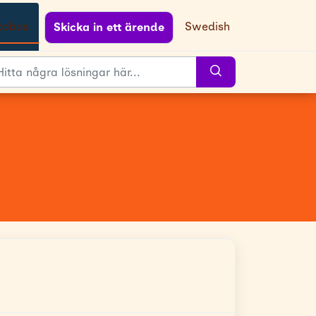
tabas
Swedish
Skicka in ett ärende