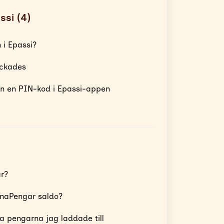
ssi (4)
 i Epassi?
yckades
 in en PIN-kod i Epassi-appen
r?
inaPengar saldo?
ka pengarna jag laddade till