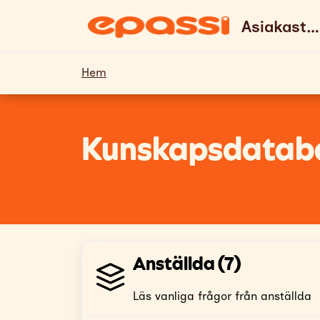
Hoppa över till huvudinnehåll
Asiakastuki & UKK
Hem
Kunskapsdatab
Anställda (7)
Läs vanliga frågor från anställda