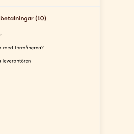
betalningar (10)
r
a med förmånerna?
 leverantören