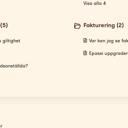
Visa alla 4
(5)
Fakturering (2)
 giltighet
Var kan jag se fa
Epassi uppgradera
idsanställda?
er