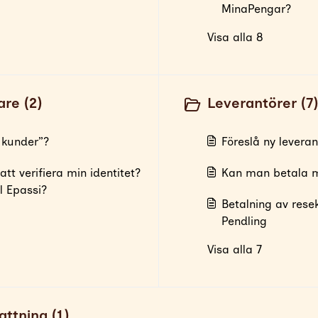
MinaPengar?
Visa alla 8
re (2)
Leverantörer (7)
 kunder”?
Föreslå ny leveran
att verifiera min identitet?
Kan man betala 
ll Epassi?
Betalning av rese
Pendling
Visa alla 7
ttning (1)