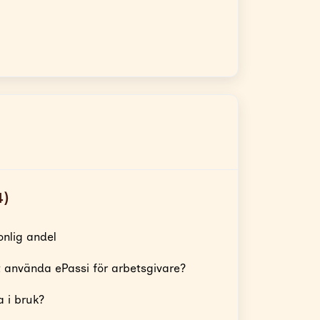
4)
onlig andel
t använda ePassi för arbetsgivare?
 i bruk?