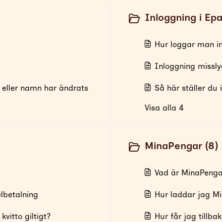
Inloggning i Epa
Hur loggar man in
Inloggning missl
 eller namn har ändrats
Så här ställer du
Visa alla 4
MinaPengar (8)
Vad är MinaPenga
elbetalning
Hur laddar jag M
vitto giltigt?
Hur får jag tillba