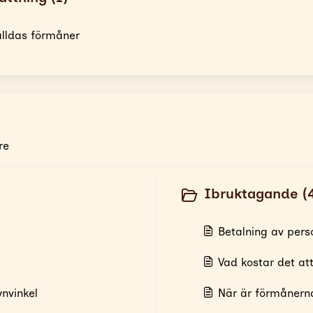
tälldas förmåner
re
Ibruktagande (
Betalning av pers
Vad kostar det at
ynvinkel
När är förmånerna