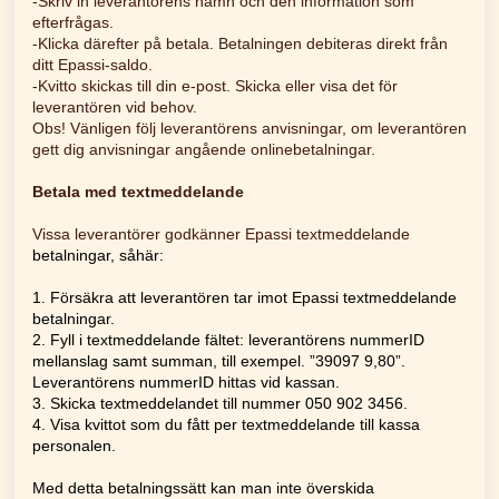
-Skriv in leverantörens namn och den information som
efterfrågas.
-Klicka därefter på betala. Betalningen debiteras direkt från
ditt Epassi-saldo.
-Kvitto skickas till din e-post. Skicka eller visa det för
leverantören vid behov.
Obs! Vänligen följ leverantörens anvisningar, om leverantören
gett dig anvisningar angående onlinebetalningar.
Betala med textmeddelande
Vissa leverantörer godkänner Epassi textmeddelande
betalningar, såhär:
1. Försäkra att leverantören tar imot Epassi textmeddelande
betalningar.
2. Fyll i textmeddelande fältet: leverantörens nummerID
mellanslag samt summan, till exempel. ”39097 9,80”.
Leverantörens nummerID hittas vid kassan.
3. Skicka textmeddelandet till nummer 050 902 3456.
4. Visa kvittot som du fått per textmeddelande till kassa
personalen.
Med detta betalningssätt kan man inte överskida