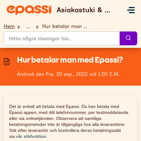
Hoppa över till huvudinnehåll
Asiakastuki & UKK
Hem
...
Hur betalar man med Epassi?
Hur betalar man med Epassi?
Ändrad den Fre, 30 sep., 2022 vid 1:05 E.M.
Det är enkelt att betala med Epassi. Du kan betala med
Epassi appen, med ditt telefonnummer, per textmeddelande
eller via onlinetjänsten. Observera att samtliga
betalningsmetoder inte är tillgängliga hos alla leverantörer.
Sök efter leverantör och kontrollera deras betalningssätt
via
vår sökfunktion.