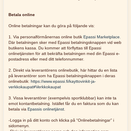
Betala online
Online betalningar kan du göra på följande vis:
1. Via personalförmånernas online butik
Epassi Marketplace.
Där betalningen sker med Epassi betalningsknappen vid web
butikens kassa. Du kommer att förflyttas till Epassi
onlinetjänsten för att bekräfta betalningen med din Epassi e-
postadress eller med ditt telefonnummer.
2. Direkt via leverantörens onlinebutik, här hittar du en lista
på leverantörer som ha Epassi betalningsknappen i deras
onlinebutik:
https://www.epassi.fi/kayttovinkit-ja-
verkkokaupat#Verkkokaupat
3. Vissa leverantörer (exempelvis sportklubbar) kan inte ta
emot kontantbetalning. Istället får du en faktura som du kan
betala via
Epassis onlinetjänst
.
-Logga in på ditt konto och klicka på “Onlinebetalningar” i
sidomenyn.