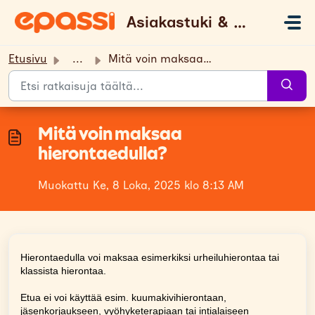
Siirry pääsisältöön
Asiakastuki & UKK
Etusivu
...
Mitä voin maksaa hierontaedulla?
Mitä voin maksaa
hierontaedulla?
Muokattu Ke, 8 Loka, 2025 klo 8:13 AM
Hierontaedulla voi maksaa
esimerkiksi urheiluhierontaa tai
klassista hierontaa.
Etua ei voi käyttää esim. kuumakivihierontaan,
jäsenkorjaukseen, vyöhyketerapiaan tai intialaiseen