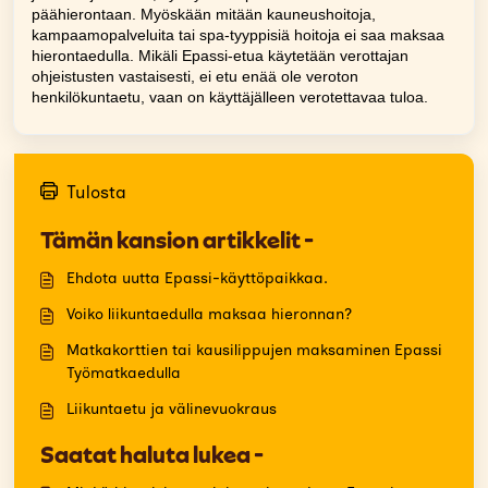
päähierontaan. Myöskään mitään kauneushoitoja,
kampaamopalveluita tai spa-tyyppisiä hoitoja ei saa maksaa
hierontaedulla. Mikäli Epassi-etua käytetään verottajan
ohjeistusten vastaisesti, ei etu enää ole veroton
henkilökuntaetu, vaan on käyttäjälleen verotettavaa tuloa.
Tulosta
Tämän kansion artikkelit -
Ehdota uutta Epassi-käyttöpaikkaa.
Voiko liikuntaedulla maksaa hieronnan?
Matkakorttien tai kausilippujen maksaminen Epassi
Työmatkaedulla
Liikuntaetu ja välinevuokraus
Saatat haluta lukea -