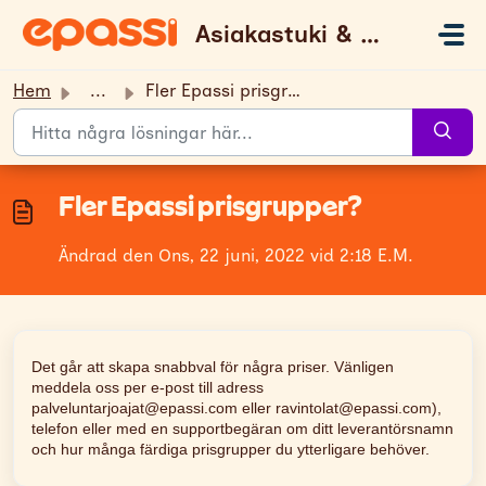
Hoppa över till huvudinnehåll
Asiakastuki & UKK
Hem
...
Fler Epassi prisgrupper?
Fler Epassi prisgrupper?
Ändrad den Ons, 22 juni, 2022 vid 2:18 E.M.
Det går att skapa snabbval för några priser. Vänligen
meddela oss per e-post till adress
palveluntarjoajat@epassi.com eller ravintolat@epassi.com),
telefon eller med en supportbegäran om ditt leverantörsnamn
och hur många färdiga prisgrupper du ytterligare behöver.