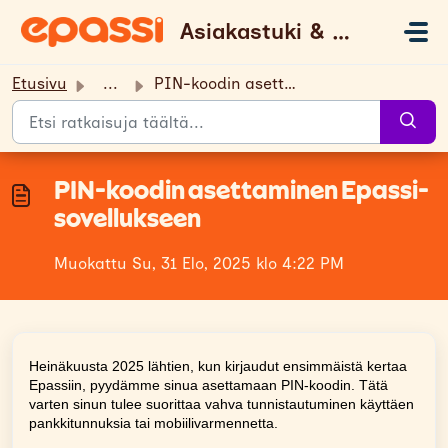
Siirry pääsisältöön
Asiakastuki & UKK
Etusivu
...
PIN-koodin asettaminen Epassi-sovellukseen
PIN-koodin asettaminen Epassi-
sovellukseen
Muokattu Su, 31 Elo, 2025 klo 4:22 PM
Heinäkuusta 2025 lähtien, kun kirjaudut ensimmäistä kertaa
Epassiin, pyydämme sinua asettamaan PIN-koodin. Tätä
varten sinun tulee suorittaa vahva tunnistautuminen käyttäen
pankkitunnuksia tai mobiilivarmennetta.