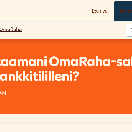
Etusivu
Tietä
OmaRaha
ataamani OmaRaha-sa
nkkitililleni?
 AM