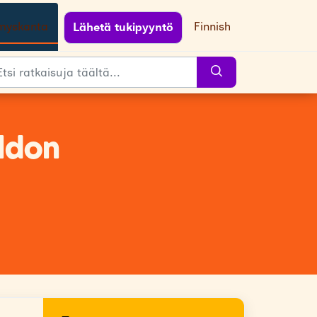
myskanta
Finnish
Lähetä tukipyyntö
ldon