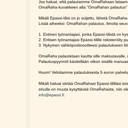
Jos haluat, että palautamme OmaRahaan lataamasi 
OmaRaha-kuvakkeen alta "OmaRahan palautus" ja 
Mikäli Epassi-tilisi on jo suljettu, lähetä OmaR
Lisää aiheeksi: OmaRahan palautus, ilmoita seura
1. Entinen työnantajasi, jonka Epassi-tilistä on ky
2. Entisen työnantajasi Epassi-tilille rekisteröity
3. Nykyinen sähköpostiosoitteesi palautukseen li
OmaRaha palautetaan kautta sille maksutavalle, 
Palautuspyynnöt käsitellään viikon sisällä manuaal
Huom! Veloitamme palautuksesta 5 euron palvel
Mikäli haluat siirtää OmaRahasi Epassi-tililtäsi to
sinulla on muuta kysyttävää OmaRahasta, niin 
info@epassi.fi
.