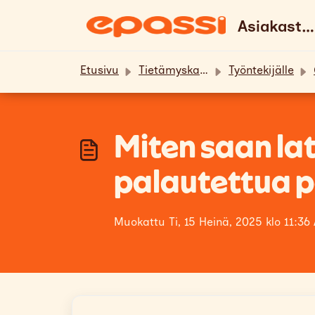
Siirry pääsisältöön
Asiakastuki & UKK
Etusivu
Tietämyskanta
Työntekijälle
Miten saan l
palautettua pa
Muokattu Ti, 15 Heinä, 2025 klo 11:36