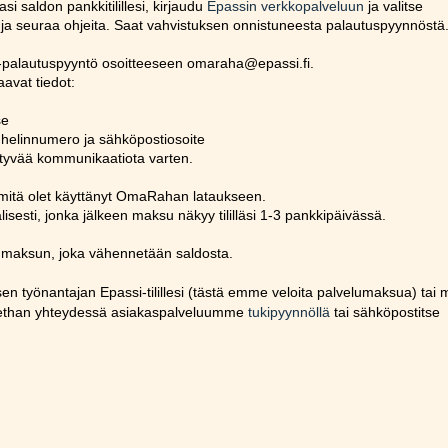
saldon pankkitilillesi, kirjaudu
Epassin verkkopalveluun
ja valitse
seuraa ohjeita. Saat vahvistuksen onnistuneesta palautuspyynnöstä
aha-palautuspyyntö osoitteeseen omaraha@epassi.fi.
avat tiedot:
se
 puhelinnumero ja sähköpostiosoite
ittyvää kommunikaatiota varten.
mitä olet käyttänyt OmaRahan lataukseen.
isesti, jonka jälkeen maksu näkyy tililläsi 1-3 pankkipäivässä.
umaksun, joka vähennetään saldosta.
isen työnantajan Epassi-tilillesi (tästä emme veloita palvelumaksua) tai m
olethan yhteydessä asiakaspalveluumme
tukipyynnöllä
tai sähköpostitse