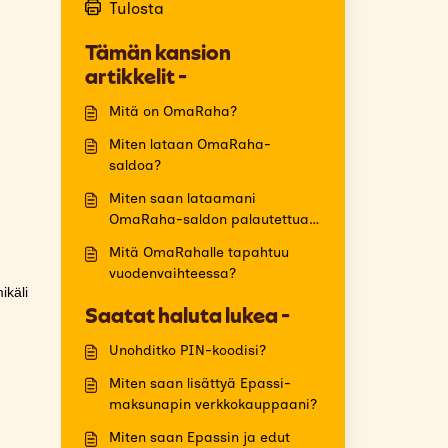
Tulosta
.
Tämän kansion
artikkelit -
Mitä on OmaRaha?
Miten lataan OmaRaha-
saldoa?
Miten saan lataamani
OmaRaha-saldon palautettua
pankkitililleni?
Mitä OmaRahalle tapahtuu
vuodenvaihteessa?
ikäli
Saatat haluta lukea -
Unohditko PIN-koodisi?
Miten saan lisättyä Epassi-
maksunapin verkkokauppaani?
Miten saan Epassin ja edut