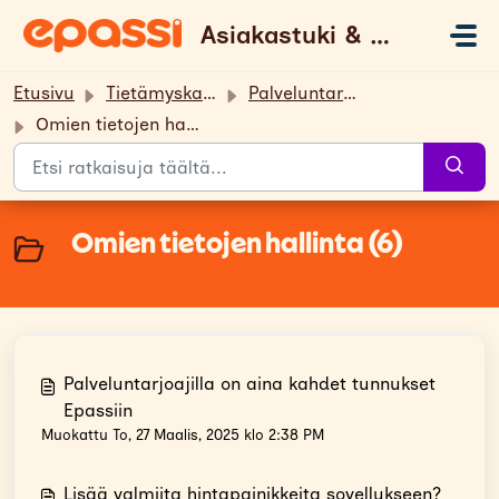
Siirry pääsisältöön
Asiakastuki & UKK
Etusivu
Tietämyskanta
Palveluntarjoajalle
Omien tietojen hallinta
Omien tietojen hallinta (6)
Palveluntarjoajilla on aina kahdet tunnukset
Epassiin
Muokattu To, 27 Maalis, 2025 klo 2:38 PM
Lisää valmiita hintapainikkeita sovellukseen?