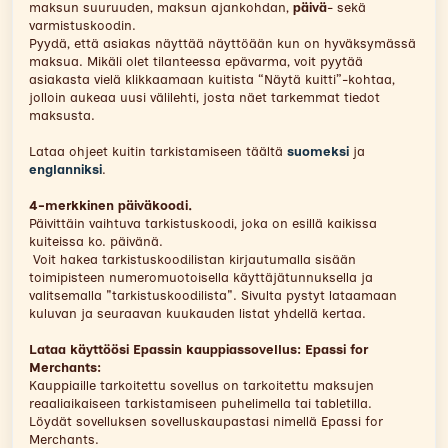
maksun suuruuden, maksun ajankohdan,
päivä
- sekä
varmistuskoodin.
Pyydä, että asiakas näyttää näyttöään kun on hyväksymässä
maksua. Mikäli olet tilanteessa epävarma, voit pyytää
asiakasta vielä klikkaamaan kuitista “Näytä kuitti”-kohtaa,
jolloin aukeaa uusi välilehti, josta näet tarkemmat tiedot
maksusta.
Lataa ohjeet kuitin tarkistamiseen täältä
suomeksi
ja
englanniksi
.
4-merkkinen päiväkoodi.
Päivittäin vaihtuva tarkistuskoodi, joka on esillä kaikissa
kuiteissa ko. päivänä.
Voit hakea tarkistuskoodilistan kirjautumalla sisään
toimipisteen numeromuotoisella käyttäjätunnuksella ja
valitsemalla "tarkistuskoodilista". Sivulta pystyt lataamaan
kuluvan ja seuraavan kuukauden listat yhdellä kertaa.
Lataa käyttöösi Epassin kauppiassovellus: Epassi for
Merchants
:
Kauppiaille tarkoitettu sovellus on tarkoitettu maksujen
reaaliaikaiseen tarkistamiseen puhelimella tai tabletilla.
Löydät sovelluksen sovelluskaupastasi nimellä Epassi for
Merchants.