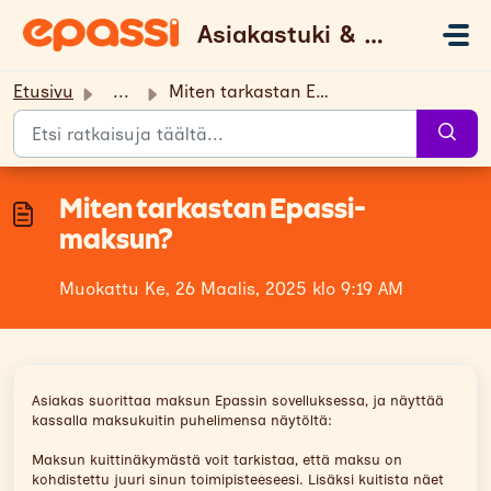
Siirry pääsisältöön
Asiakastuki & UKK
Etusivu
...
Miten tarkastan Epassi-maksun?
Miten tarkastan Epassi-
maksun?
Muokattu Ke, 26 Maalis, 2025 klo 9:19 AM
Asiakas suorittaa maksun Epassin sovelluksessa, ja näyttää
kassalla maksukuitin puhelimensa näytöltä:
Maksun kuittinäkymästä voit tarkistaa, että maksu on
kohdistettu juuri sinun toimipisteeseesi. Lisäksi kuitista näet