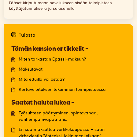
Pääset kirjautumaan sovellukseen sisään toimipisteen
käyttäjätunnuksella ja salasanalla
Tulosta
Tämän kansion artikkelit -
Miten tarkastan Epassi-maksun?
Maksutavat
Mitä eduilla voi ostaa?
Kertaveloituksen tekeminen toimipisteessä
Saatat haluta lukea -
Työsuhteen päättyminen, opintovapaa,
vanhempainvapaa tms.
En saa maksettua verkkokaupassa – saan
virheviestin "Anteeksi, jokin meni vikaan".