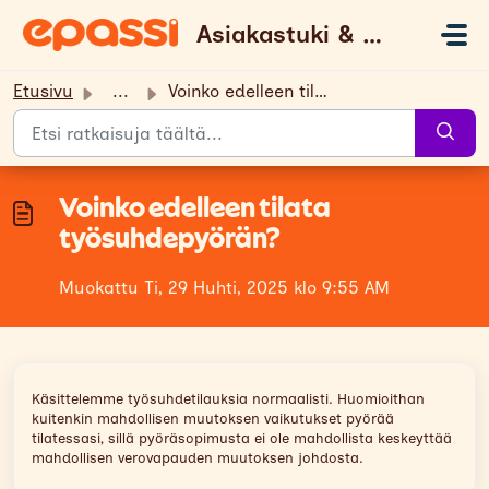
Siirry pääsisältöön
Asiakastuki & UKK
Etusivu
...
Voinko edelleen tilata työsuhdepyörän?
Voinko edelleen tilata
työsuhdepyörän?
Muokattu Ti, 29 Huhti, 2025 klo 9:55 AM
Käsittelemme työsuhdetilauksia normaalisti. Huomioithan
kuitenkin mahdollisen muutoksen vaikutukset pyörää
tilatessasi, sillä pyöräsopimusta ei ole mahdollista keskeyttää
mahdollisen verovapauden muutoksen johdosta.